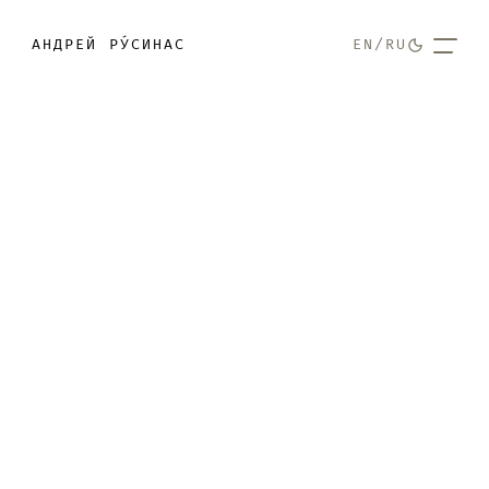
АНДРЕЙ РУ́СИНАС
EN
/
RU